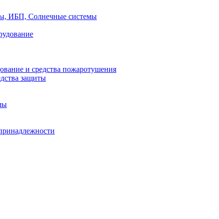
ры, ИБП, Солнечные системы
рудование
ование и средства пожаротушения
едства защиты
лы
принадлежности