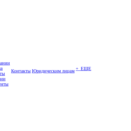
пании
да
+ ЕЩЕ
Контакты
Юридическим лицам
кты
зии
енты