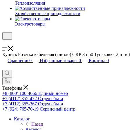
Теплоизоляция
Хозяйственные принадлежности
Электротовары
Купить Розетка кабельная (гнездо) СКР 35-50 1упаковка-2шт в 
Сравнение
0
Избранные товары
0
Корзина
0
Телефоны
+8 (800) 100-4666
Единый номер
+7 (4112) 355-472
Отдел сбыта
+7 (4112) 355-367
Отдел сбыта
+7 (924) 765-70-19
Сервисный центр
Каталог
Назад
Каталог