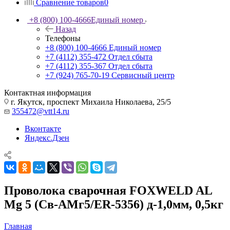
Сравнение товаров
0
+8 (800) 100-4666
Единый номер
Назад
Телефоны
+8 (800) 100-4666
Единый номер
+7 (4112) 355-472
Отдел сбыта
+7 (4112) 355-367
Отдел сбыта
+7 (924) 765-70-19
Сервисный центр
Контактная информация
г. Якутск, проспект Михаила Николаева, 25/5
355472@vtt14.ru
Вконтакте
Яндекс.Дзен
Проволока сварочная FOXWELD AL
Mg 5 (Св-АМг5/ER-5356) д-1,0мм, 0,5кг
Главная