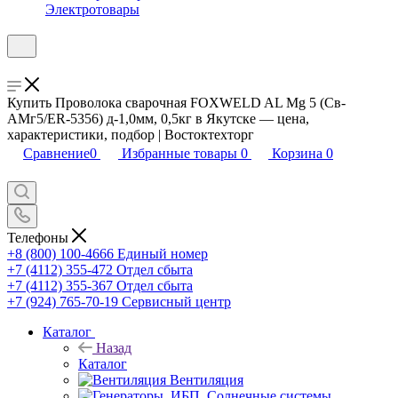
Электротовары
Купить Проволока сварочная FOXWELD AL Mg 5 (Св-
АМг5/ER-5356) д-1,0мм, 0,5кг в Якутске — цена,
характеристики, подбор | Востоктехторг
Сравнение
0
Избранные товары
0
Корзина
0
Телефоны
+8 (800) 100-4666
Единый номер
+7 (4112) 355-472
Отдел сбыта
+7 (4112) 355-367
Отдел сбыта
+7 (924) 765-70-19
Сервисный центр
Каталог
Назад
Каталог
Вентиляция