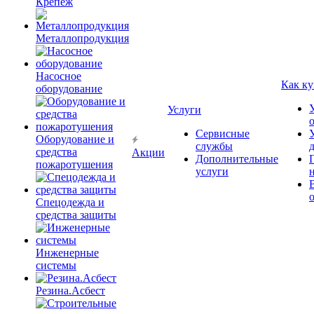
Крепёж
Металлопродукция
Насосное
Как ку
оборудование
Услуги
Сервисные
Оборудование и
службы
средства
Акции
Дополнительные
пожаротушения
услуги
Спецодежда и
средства защиты
Инженерные
системы
Резина.Асбест