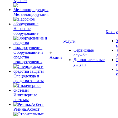
Крепёж
Металлопродукция
Насосное
Как ку
оборудование
Услуги
Сервисные
Оборудование и
службы
средства
Акции
Дополнительные
пожаротушения
услуги
Спецодежда и
средства защиты
Инженерные
системы
Резина.Асбест