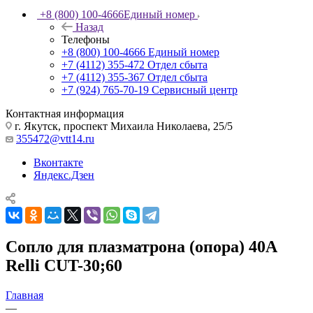
+8 (800) 100-4666
Единый номер
Назад
Телефоны
+8 (800) 100-4666
Единый номер
+7 (4112) 355-472
Отдел сбыта
+7 (4112) 355-367
Отдел сбыта
+7 (924) 765-70-19
Сервисный центр
Контактная информация
г. Якутск, проспект Михаила Николаева, 25/5
355472@vtt14.ru
Вконтакте
Яндекс.Дзен
Сопло для плазматрона (опора) 40А
Relli CUT-30;60
Главная
—