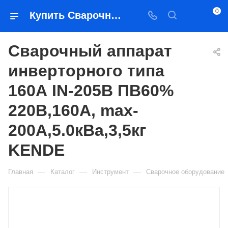
0
Купить Сварочный аппарат инверторного типа 160А IN-205B ПВ60% 220В,160A, max-200А,5.0кВа,3,5кг KENDE в Якутске — цена, характеристики, подбор | Востоктехторг
Сварочный аппарат
инверторного типа
160А IN-205B ПВ60%
220В,160A, max-
200А,5.0кВа,3,5кг
KENDE
—
—
—
Главная
Каталог
Инструмент
Сварочное оборудование