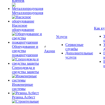
Крепёж
Металлопродукция
Насосное
Как ку
оборудование
Услуги
Сервисные
Оборудование и
службы
средства
Акции
Дополнительные
пожаротушения
услуги
Спецодежда и
средства защиты
Инженерные
системы
Резина.Асбест