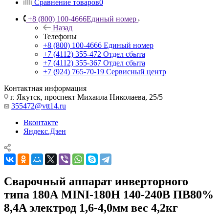
Сравнение товаров
0
+8 (800) 100-4666
Единый номер
Назад
Телефоны
+8 (800) 100-4666
Единый номер
+7 (4112) 355-472
Отдел сбыта
+7 (4112) 355-367
Отдел сбыта
+7 (924) 765-70-19
Сервисный центр
Контактная информация
г. Якутск, проспект Михаила Николаева, 25/5
355472@vtt14.ru
Вконтакте
Яндекс.Дзен
Сварочный аппарат инверторного
типа 180А MINI-180H 140-240В ПВ80%
8,4A электрод 1,6-4,0мм вес 4,2кг