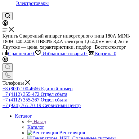
Электротовары
Купить Сварочный аппарат инверторного типа 180А MINI-
180H 140-240В ПВ80% 8,4A электрод 1,6-4,0мм вес 4,2кг в
Якутске — цена, характеристики, подбор | Востоктехторг
Сравнение
0
Избранные товары
0
Корзина
0
Телефоны
+8 (800) 100-4666
Единый номер
+7 (4112) 355-472
Отдел сбыта
+7 (4112) 355-367
Отдел сбыта
+7 (924) 765-70-19
Сервисный центр
Каталог
Назад
Каталог
Вентиляция