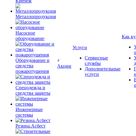
Крепёж
Металлопродукция
Насосное
Как ку
оборудование
Услуги
Сервисные
Оборудование и
службы
средства
Акции
Дополнительные
пожаротушения
услуги
Спецодежда и
средства защиты
Инженерные
системы
Резина.Асбест