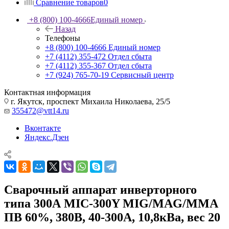
Сравнение товаров
0
+8 (800) 100-4666
Единый номер
Назад
Телефоны
+8 (800) 100-4666
Единый номер
+7 (4112) 355-472
Отдел сбыта
+7 (4112) 355-367
Отдел сбыта
+7 (924) 765-70-19
Сервисный центр
Контактная информация
г. Якутск, проспект Михаила Николаева, 25/5
355472@vtt14.ru
Вконтакте
Яндекс.Дзен
Сварочный аппарат инверторного
типа 300А MIC-300Y MIG/MAG/MMA
ПВ 60%, 380В, 40-300А, 10,8кВа, вес 20