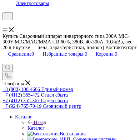
Электротовары
Купить Сварочный аппарат инверторного типа 300А MIC-
300Y MIG/MAG/MMA ПВ 60%, 380В, 40-300А, 10,8кВа, вес
20 в Якутске — цена, характеристики, подбор | Востоктехторг
Сравнение
0
Избранные товары
0
Корзина
0
Телефоны
+8 (800) 100-4666
Единый номер
+7 (4112) 355-472
Отдел сбыта
+7 (4112) 355-367
Отдел сбыта
+7 (924) 765-70-19
Сервисный центр
Каталог
Назад
Каталог
Вентиляция