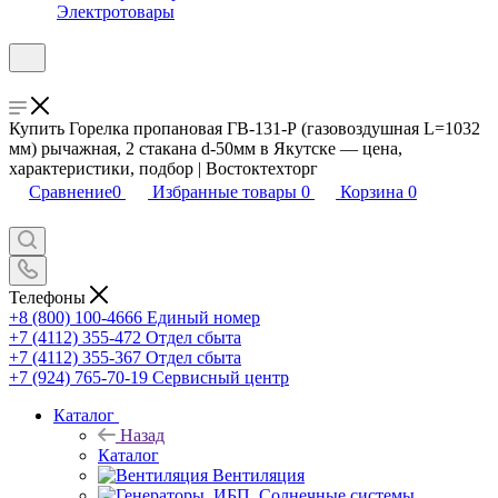
Электротовары
Купить Горелка пропановая ГВ-131-Р (газовоздушная L=1032
мм) рычажная, 2 стакана d-50мм в Якутске — цена,
характеристики, подбор | Востоктехторг
Сравнение
0
Избранные товары
0
Корзина
0
Телефоны
+8 (800) 100-4666
Единый номер
+7 (4112) 355-472
Отдел сбыта
+7 (4112) 355-367
Отдел сбыта
+7 (924) 765-70-19
Сервисный центр
Каталог
Назад
Каталог
Вентиляция