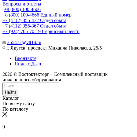
Вопросы и ответы
+8 (800) 100-4666
+8 (800) 100-4666
Единый номер
+7 (4112) 355-472
Отдел сбыта
+7 (4112) 355-367
Отдел сбыта
+7 (924) 765-70-19
Сервисный центр
355472@vtt14.ru
г. Якутск, проспект Михаила Николаева, 25/5
Вконтакте
Яндекс.Дзен
2026 © Востоктехторг – Комплексный поставщик
инженерного оборудования
Найти
Каталог
По всему сайту
По каталогу
0