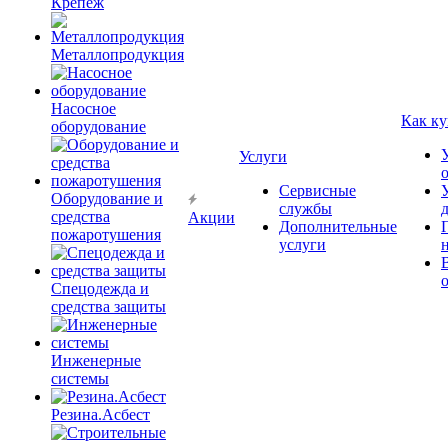
Крепёж
Металлопродукция
Насосное
Как ку
оборудование
Услуги
Сервисные
Оборудование и
службы
средства
Акции
Дополнительные
пожаротушения
услуги
Спецодежда и
средства защиты
Инженерные
системы
Резина.Асбест