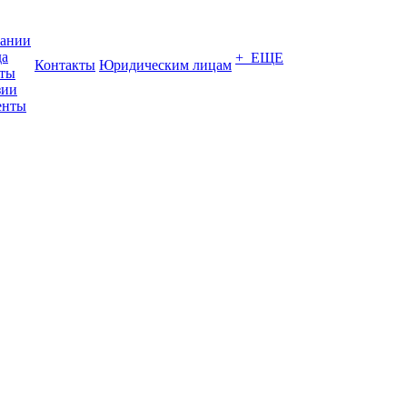
пании
да
+ ЕЩЕ
Контакты
Юридическим лицам
кты
зии
енты