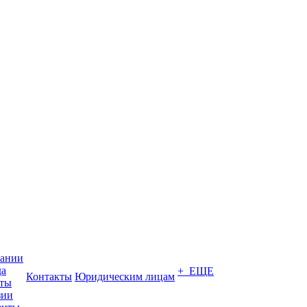
пании
да
+ ЕЩЕ
Контакты
Юридическим лицам
кты
зии