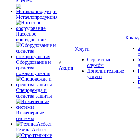
Крепёж
Металлопродукция
Насосное
Как ку
оборудование
Услуги
Сервисные
Оборудование и
службы
средства
Акции
Дополнительные
пожаротушения
услуги
Спецодежда и
средства защиты
Инженерные
системы
Резина.Асбест