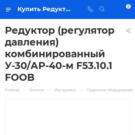
0
Купить Редуктор (регулятор давления) комбинированный У-30/АР-40-м F53.10.1 FOOB в Якутске — цена, характеристики, подбор | Востоктехторг
Редуктор (регулятор
давления)
комбинированный
У-30/АР-40-м F53.10.1
FOOB
—
—
—
Главная
Каталог
Инструмент
Сварочное оборудование