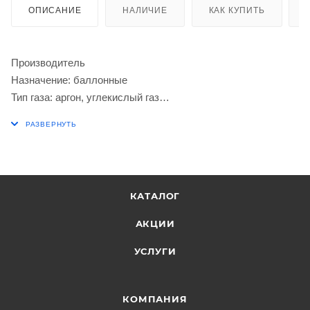
ОПИСАНИЕ
НАЛИЧИЕ
КАК КУПИТЬ
Производитель
Назначение: баллонные
Тип газа: аргон, углекислый газ
Входное соединение: G3/4"
Выходное соединение: 6 мм; 9 мм
Макс. рабочее давление, МПа: 1.25
Тип: редуктор
Количество манометров, шт: 2
КАТАЛОГ
Подогреватель газа: Нет
Материал: алюминий
АКЦИИ
Макс. пропускная способность, м³/ч: 2.4
УСЛУГИ
Входное давление, бар: 200
Класс товара: бытовой
Габариты, мм: 155х130х100
КОМПАНИЯ
Китай