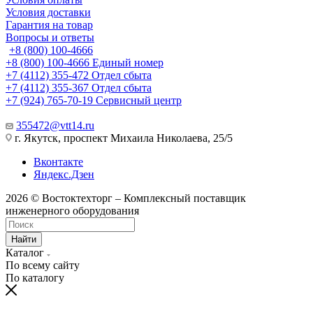
Условия доставки
Гарантия на товар
Вопросы и ответы
+8 (800) 100-4666
+8 (800) 100-4666
Единый номер
+7 (4112) 355-472
Отдел сбыта
+7 (4112) 355-367
Отдел сбыта
+7 (924) 765-70-19
Сервисный центр
355472@vtt14.ru
г. Якутск, проспект Михаила Николаева, 25/5
Вконтакте
Яндекс.Дзен
2026 © Востоктехторг – Комплексный поставщик
инженерного оборудования
Найти
Каталог
По всему сайту
По каталогу