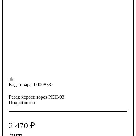
Код товара:
00008332
Резак керосинорез РКН-03
Подробности
2 470
₽
/шт