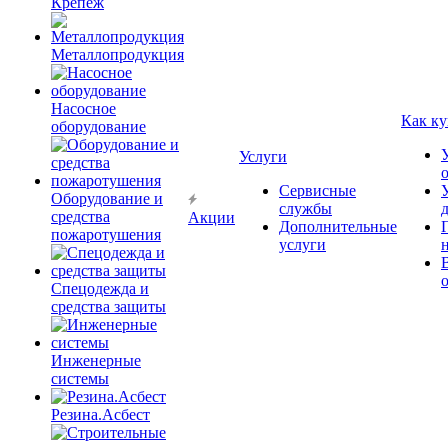
Крепёж
Металлопродукция
Насосное
Как ку
оборудование
Услуги
Сервисные
Оборудование и
службы
средства
Акции
Дополнительные
пожаротушения
услуги
Спецодежда и
средства защиты
Инженерные
системы
Резина.Асбест