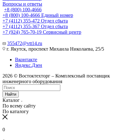
Вопросы и ответы
+8 (800) 100-4666
+8 (800) 100-4666
Единый номер
+7 (4112) 355-472
Отдел сбыта
+7 (4112) 355-367
Отдел сбыта
+7 (924) 765-70-19
Сервисный центр
355472@vtt14.ru
г. Якутск, проспект Михаила Николаева, 25/5
Вконтакте
Яндекс.Дзен
2026 © Востоктехторг – Комплексный поставщик
инженерного оборудования
Найти
Каталог
По всему сайту
По каталогу
0