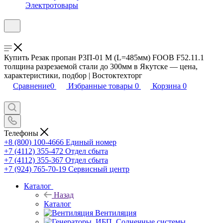
Электротовары
Купить Резак пропан Р3П-01 М (L=485мм) FOOB F52.11.1
толщина разрезаемой стали до 300мм в Якутске — цена,
характеристики, подбор | Востоктехторг
Сравнение
0
Избранные товары
0
Корзина
0
Телефоны
+8 (800) 100-4666
Единый номер
+7 (4112) 355-472
Отдел сбыта
+7 (4112) 355-367
Отдел сбыта
+7 (924) 765-70-19
Сервисный центр
Каталог
Назад
Каталог
Вентиляция