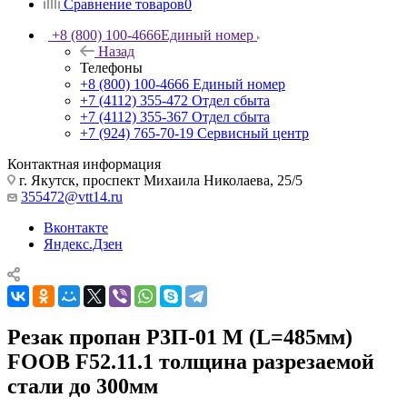
Сравнение товаров
0
+8 (800) 100-4666
Единый номер
Назад
Телефоны
+8 (800) 100-4666
Единый номер
+7 (4112) 355-472
Отдел сбыта
+7 (4112) 355-367
Отдел сбыта
+7 (924) 765-70-19
Сервисный центр
Контактная информация
г. Якутск, проспект Михаила Николаева, 25/5
355472@vtt14.ru
Вконтакте
Яндекс.Дзен
Резак пропан Р3П-01 М (L=485мм)
FOOB F52.11.1 толщина разрезаемой
стали до 300мм