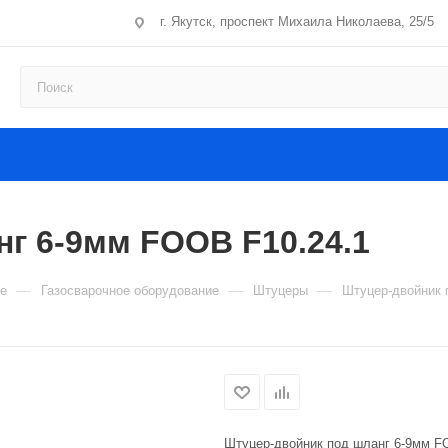
г. Якутск, проспект Михаила Николаева, 25/5
г 6-9мм FOOB F10.24.1
—
—
—
е
Газосварочное оборудование
Штуцеры
Штуцер-двойник 
Штуцер-двойник под шланг 6-9мм F