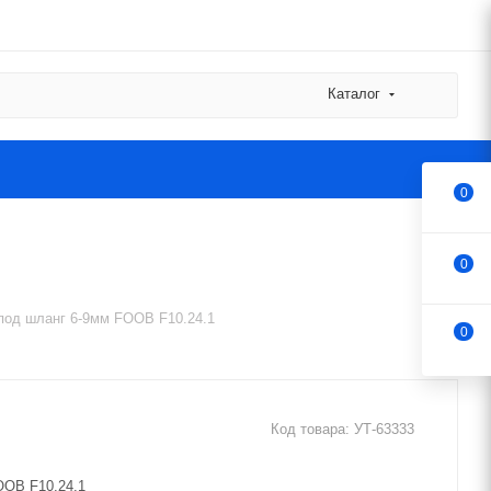
Каталог
0
0
под шланг 6-9мм FOOB F10.24.1
0
Код товара:
УТ-63333
OOB F10.24.1