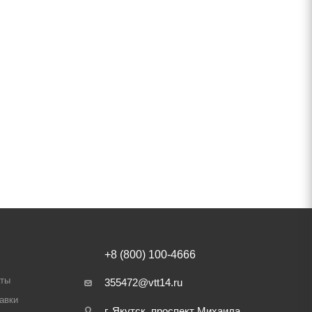
+8 (800) 100-4666
аты
355472@vtt14.ru
авки
г. Якутск, проспект Михаила