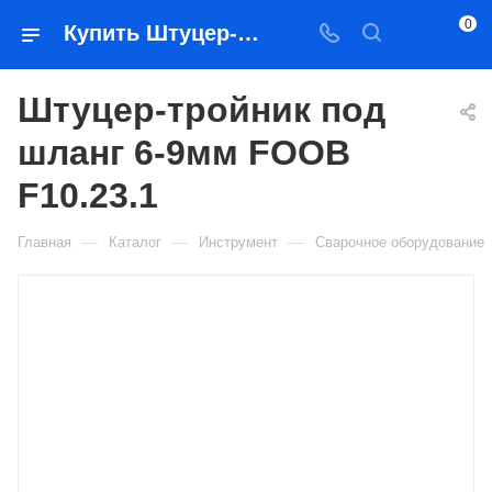
0
Купить Штуцер-тройник под шланг 6-9мм FOOB F10.23.1 в Якутске — цена, характеристики, подбор | Востоктехторг
Штуцер-тройник под
шланг 6-9мм FOOB
F10.23.1
—
—
—
Главная
Каталог
Инструмент
Сварочное оборудование