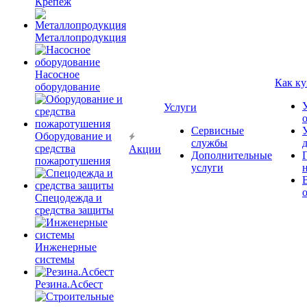
Крепёж
Металлопродукция
Насосное
Как ку
оборудование
Услуги
Сервисные
Оборудование и
службы
средства
Акции
Дополнительные
пожаротушения
услуги
Спецодежда и
средства защиты
Инженерные
системы
Резина.Асбест