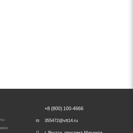
+8 (800) 100-4666
аты
355472@vtt14.ru
авки
г. Якутск, проспект Михаила