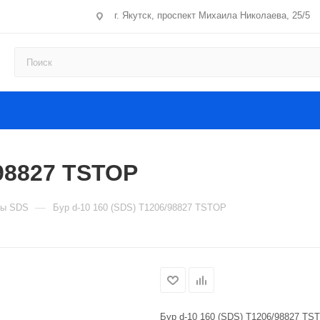
г. Якутск, проспект Михаила Николаева, 25/5
/98827 TSTOP
—
ры SDS
Бур d-10 160 (SDS) Т1206/98827 TSTOP
Бур d-10 160 (SDS) Т1206/98827 TS