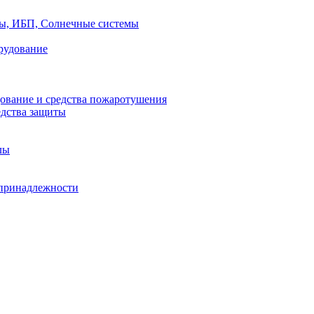
ры, ИБП, Солнечные системы
рудование
ование и средства пожаротушения
едства защиты
лы
принадлежности