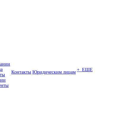
пании
да
+ ЕЩЕ
Контакты
Юридическим лицам
кты
зии
енты