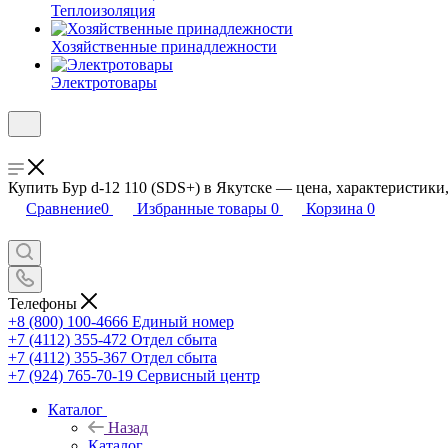
Теплоизоляция
Хозяйственные принадлежности
Электротовары
Купить Бур d-12 110 (SDS+) в Якутске — цена, характеристики,
Сравнение
0
Избранные товары
0
Корзина
0
Телефоны
+8 (800) 100-4666
Единый номер
+7 (4112) 355-472
Отдел сбыта
+7 (4112) 355-367
Отдел сбыта
+7 (924) 765-70-19
Сервисный центр
Каталог
Назад
Каталог