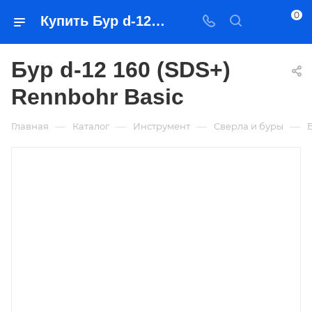
0
Купить Бур d-12 160 (SDS+) Rennbohr Basic в Якутске — цена, характеристики, подбор | Востоктехторг
Бур d-12 160 (SDS+)
Rennbohr Basic
—
—
—
—
Главная
Каталог
Инструмент
Сверла и буры