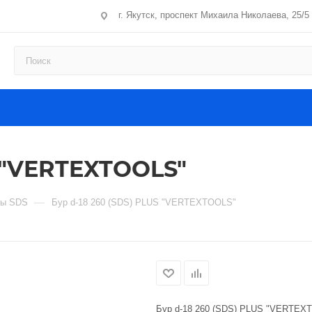
г. Якутск, проспект Михаила Николаева, 25/5
S "VERTEXTOOLS"
—
ры SDS
Бур d-18 260 (SDS) PLUS "VERTEXTOOLS"
Бур d-18 260 (SDS) PLUS "VERTEX