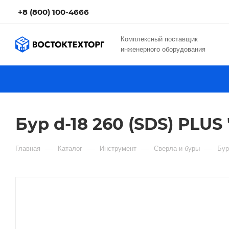
+8 (800) 100-4666
Комплексный поставщик
инженерного оборудования
Бур d-18 260 (SDS) PLU
—
—
—
—
Главная
Каталог
Инструмент
Сверла и буры
Бу