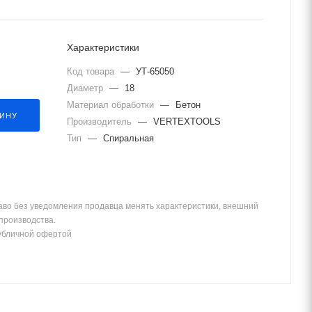
Характеристики
Код товара
—
УТ-65050
Диаметр
—
18
Материал обработки
—
Бетон
ЗИНУ
Производитель
—
VERTEXTOOLS
Тип
—
Спиральная
аво без уведомления продавца менять характеристики, внешний
 производства.
убличной офертой