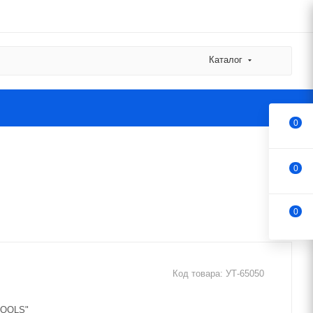
Каталог
0
0
0
Код товара:
УТ-65050
TOOLS"