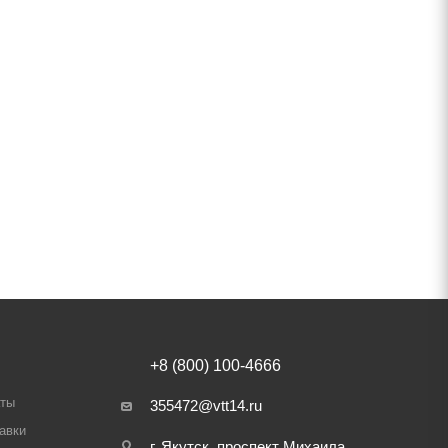
+8 (800) 100-4666
аты
355472@vtt14.ru
авки
г. Якутск, проспект Михаила