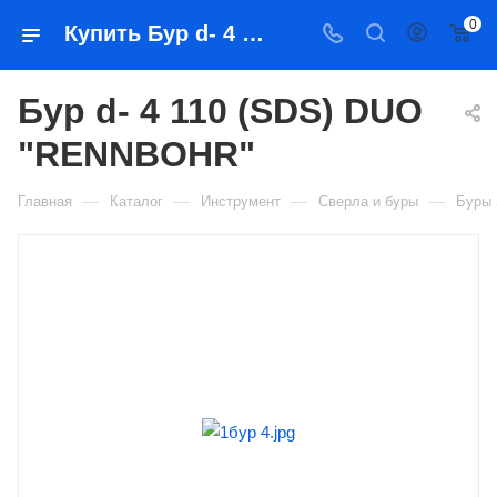
0
Купить Бур d- 4 110 (SDS) DUO "RENNBOHR" в Якутске — цена, характеристики, подбор | Востоктехторг
Бур d- 4 110 (SDS) DUO
"RENNBOHR"
—
—
—
—
Главная
Каталог
Инструмент
Сверла и буры
Буры