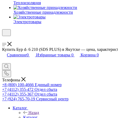
Теплоизоляция
Хозяйственные принадлежности
Электротовары
Купить Бур d- 6 210 (SDS PLUS) в Якутске — цена, характерист
Сравнение
0
Избранные товары
0
Корзина
0
Телефоны
+8 (800) 100-4666
Единый номер
+7 (4112) 355-472
Отдел сбыта
+7 (4112) 355-367
Отдел сбыта
+7 (924) 765-70-19
Сервисный центр
Каталог
Назад
Каталог