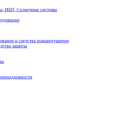
ры, ИБП, Солнечные системы
рудование
ование и средства пожаротушения
едства защиты
лы
принадлежности