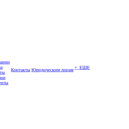
пании
да
+ ЕЩЕ
Контакты
Юридическим лицам
кты
зии
енты