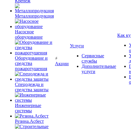
Крепёж
Металлопродукция
Насосное
Как ку
оборудование
Услуги
Сервисные
Оборудование и
службы
средства
Акции
Дополнительные
пожаротушения
услуги
Спецодежда и
средства защиты
Инженерные
системы
Резина.Асбест