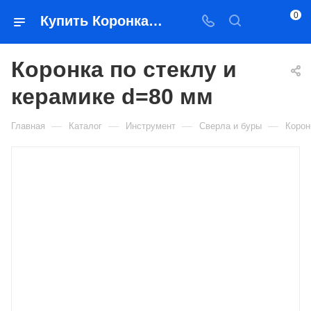
0
Купить Коронка по стеклу и керамике d=80 мм в Якутске — цена, характеристики, подбор | Востоктехторг
Коронка по стеклу и
керамике d=80 мм
—
—
—
—
Главная
Каталог
Инструмент
Сверла и буры
Корон