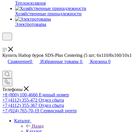
Теплоизоляция
Хозяйственные принадлежности
Электротовары
Купить Набор буров SDS-Plus Centering (5 шт; 6х110/8х160/10х
Сравнение
0
Избранные товары
0
Корзина
0
Телефоны
+8 (800) 100-4666
Единый номер
+7 (4112) 355-472
Отдел сбыта
+7 (4112) 355-367
Отдел сбыта
+7 (924) 765-70-19
Сервисный центр
Каталог
Назад
Каталог