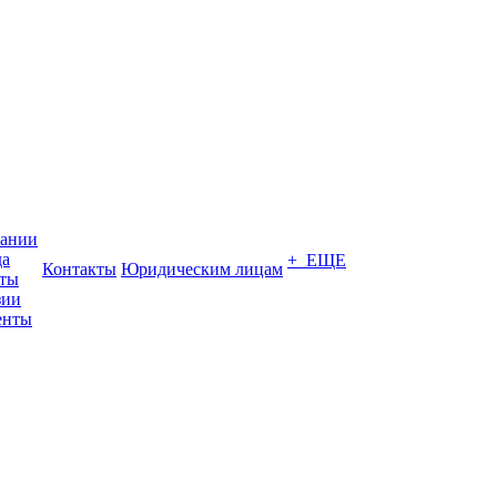
пании
да
+ ЕЩЕ
Контакты
Юридическим лицам
кты
зии
енты