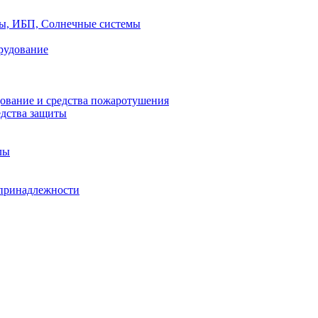
ры, ИБП, Солнечные системы
рудование
ование и средства пожаротушения
едства защиты
лы
принадлежности