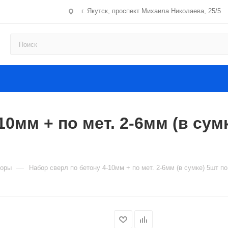
г. Якутск, проспект Михаила Николаева, 25/5
0мм + по мет. 2-6мм (в сум
—
оры
Набор сверл по бетону 4-10мм + по мет. 2-6мм (в сумке) 5шт п