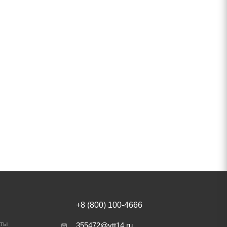
+8 (800) 100-4666
аты
355472@vtt14.ru