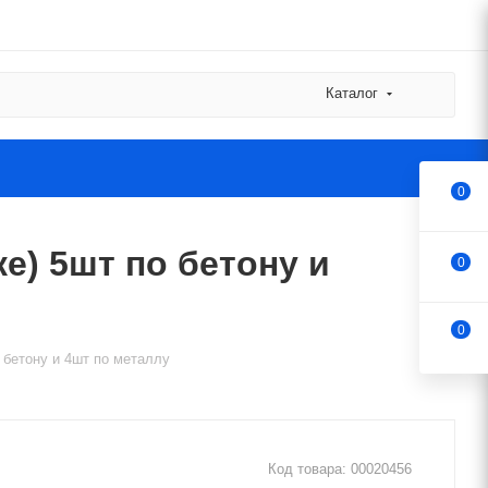
Каталог
0
ке) 5шт по бетону и
0
0
о бетону и 4шт по металлу
Код товара:
00020456