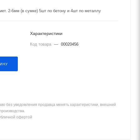
мет. 2-6мм (в сумке) 5шт по бетону и 4шт по металлу
Характеристики
Код товара
—
00020456
ЗИНУ
аво без уведомления продавца менять характеристики, внешний
 производства.
убличной офертой