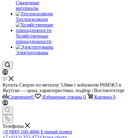
Смазочные
материалы
Теплоизоляция
Хозяйственные
принадлежности
Электротовары
Купить Сверло по металлу 5,0мм с кобальтом Р6М5К5 в
Якутске — цена, характеристики, подбор | Востоктехторг
Сравнение
0
Избранные товары
0
Корзина
0
Телефоны
+8 (800) 100-4666
Единый номер
+7 (4112) 355-472
Отдел сбыта