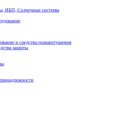
ры, ИБП, Солнечные системы
рудование
ование и средства пожаротушения
едства защиты
лы
принадлежности