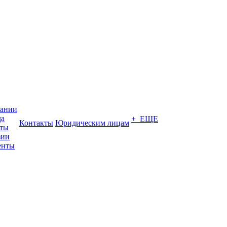
пании
да
+ ЕЩЕ
Контакты
Юридическим лицам
кты
зии
енты