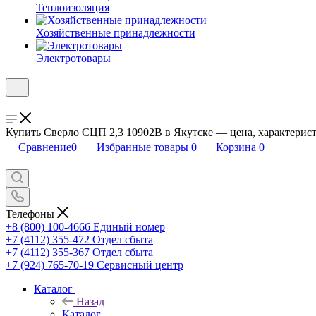
Теплоизоляция
Хозяйственные принадлежности
Электротовары
Купить Сверло СЦП 2,3 10902В в Якутске — цена, характерист
Сравнение
0
Избранные товары
0
Корзина
0
Телефоны
+8 (800) 100-4666
Единый номер
+7 (4112) 355-472
Отдел сбыта
+7 (4112) 355-367
Отдел сбыта
+7 (924) 765-70-19
Сервисный центр
Каталог
Назад
Каталог