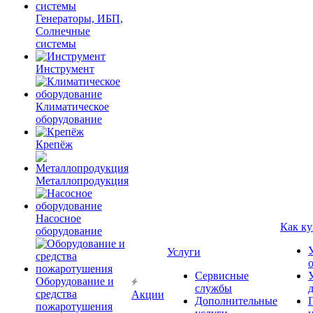
Генераторы, ИБП,
Солнечные
системы
Инструмент
Климатическое
оборудование
Крепёж
Металлопродукция
Насосное
Как ку
оборудование
Услуги
Сервисные
Оборудование и
службы
средства
Акции
Дополнительные
пожаротушения