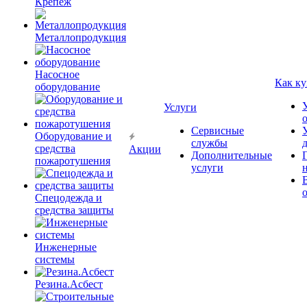
Крепёж
Металлопродукция
Насосное
Как ку
оборудование
Услуги
Сервисные
Оборудование и
службы
средства
Акции
Дополнительные
пожаротушения
услуги
Спецодежда и
средства защиты
Инженерные
системы
Резина.Асбест