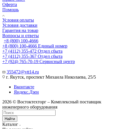
Оферта
Помощь
Условия оплаты
Условия доставки
Гарантия на товар
Вопросы и ответы
+8 (800) 100-4666
+8 (800) 100-4666
Единый номер
+7 (4112) 355-472
Отдел сбыта
+7 (4112) 355-367
Отдел сбыта
+7 (924) 765-70-19
Сервисный центр
355472@vtt14.ru
г. Якутск, проспект Михаила Николаева, 25/5
Вконтакте
Яндекс.Дзен
2026 © Востоктехторг – Комплексный поставщик
инженерного оборудования
Найти
Каталог