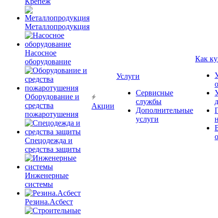
Крепёж
Металлопродукция
Насосное
Как ку
оборудование
Услуги
Сервисные
Оборудование и
службы
средства
Акции
Дополнительные
пожаротушения
услуги
Спецодежда и
средства защиты
Инженерные
системы
Резина.Асбест