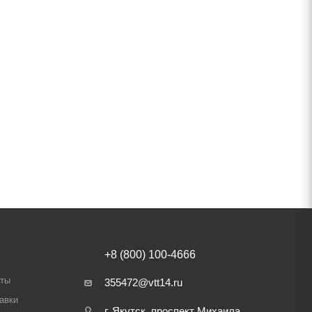
+8 (800) 100-4666
аты
355472@vtt14.ru
авки
г. Якутск, проспект Михаила