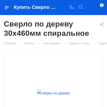
0
Купить Сверло по дереву 30х460мм спиральное в Якутске — цена, характеристики, подбор | Востоктехторг
Сверло по дереву
30х460мм спиральное
—
—
—
—
Главная
Каталог
Инструмент
Сверла и буры
Свёрл