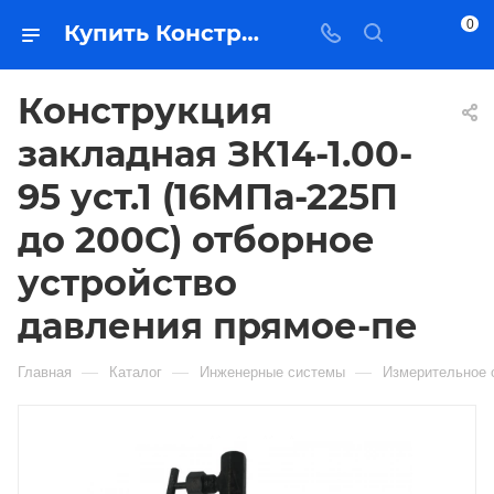
0
Купить Конструкция закладная ЗК14-1.00-95 уст.1 (16МПа-225П до 200С) отборное устройство давления прямое-пе в Якутске — цена, характеристики, подбор | Востоктехторг
Конструкция
закладная ЗК14-1.00-
95 уст.1 (16МПа-225П
до 200С) отборное
устройство
давления прямое-пе
—
—
—
Главная
Каталог
Инженерные системы
Измерительное 