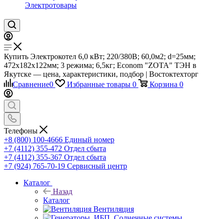
Электротовары
Купить Электрокотел 6,0 кВт; 220/380В; 60,0м2; d=25мм;
472х182х122мм; 3 режима; 6,5кг; Econom "ZOTA" ТЭН в
Якутске — цена, характеристики, подбор | Востоктехторг
Сравнение
0
Избранные товары
0
Корзина
0
Телефоны
+8 (800) 100-4666
Единый номер
+7 (4112) 355-472
Отдел сбыта
+7 (4112) 355-367
Отдел сбыта
+7 (924) 765-70-19
Сервисный центр
Каталог
Назад
Каталог
Вентиляция