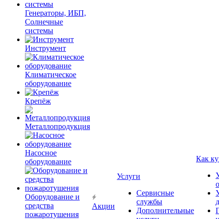
Генераторы, ИБП,
Солнечные
системы
Инструмент
Климатическое
оборудование
Крепёж
Металлопродукция
Насосное
Как ку
оборудование
Услуги
Сервисные
Оборудование и
службы
средства
Акции
Дополнительные
пожаротушения