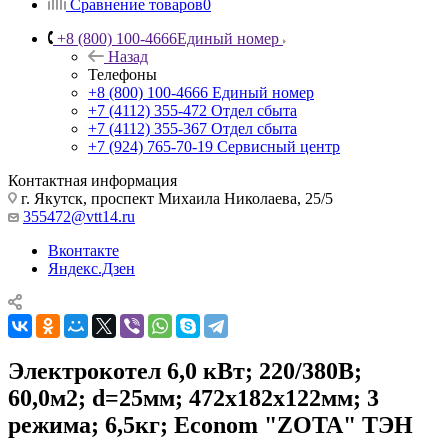
Сравнение товаров
0
+8 (800) 100-4666
Единый номер
Назад
Телефоны
+8 (800) 100-4666
Единый номер
+7 (4112) 355-472
Отдел сбыта
+7 (4112) 355-367
Отдел сбыта
+7 (924) 765-70-19
Сервисный центр
Контактная информация
г. Якутск, проспект Михаила Николаева, 25/5
355472@vtt14.ru
Вконтакте
Яндекс.Дзен
Электрокотел 6,0 кВт; 220/380В;
60,0м2; d=25мм; 472х182х122мм; 3
режима; 6,5кг; Econom "ZOTA" ТЭН