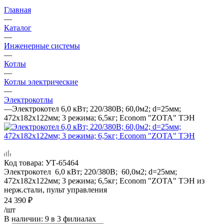
Главная
—
Каталог
—
Инженерные системы
—
Котлы
—
Котлы электрические
—
Электрокотлы
—
Электрокотел 6,0 кВт; 220/380В; 60,0м2; d=25мм;
472х182х122мм; 3 режима; 6,5кг; Econom "ZOTA" ТЭН
Код товара:
УТ-65464
Электрокотел 6,0 кВт; 220/380В; 60,0м2; d=25мм;
472х182х122мм; 3 режима; 6,5кг; Econom "ZOTA" ТЭН из
нерж.стали, пульт управления
24 390
₽
/шт
В наличии
: 9
в 3 филиалах