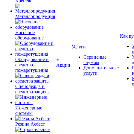
Крепёж
Металлопродукция
Насосное
Как ку
оборудование
Услуги
Сервисные
Оборудование и
службы
средства
Акции
Дополнительные
пожаротушения
услуги
Спецодежда и
средства защиты
Инженерные
системы
Резина.Асбест