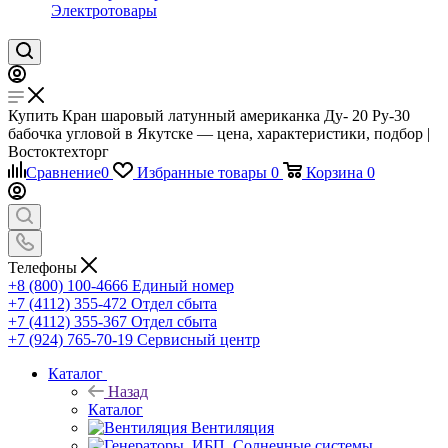
Электротовары
Купить Кран шаровый латунный американка Ду- 20 Ру-30
бабочка угловой в Якутске — цена, характеристики, подбор |
Востоктехторг
Сравнение
0
Избранные товары
0
Корзина
0
Телефоны
+8 (800) 100-4666
Единый номер
+7 (4112) 355-472
Отдел сбыта
+7 (4112) 355-367
Отдел сбыта
+7 (924) 765-70-19
Сервисный центр
Каталог
Назад
Каталог
Вентиляция