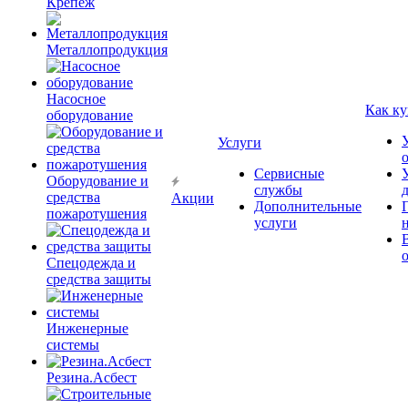
Крепёж
Металлопродукция
Насосное
Как ку
оборудование
Услуги
Сервисные
Оборудование и
службы
средства
Акции
Дополнительные
пожаротушения
услуги
Спецодежда и
средства защиты
Инженерные
системы
Резина.Асбест