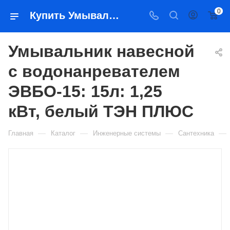
0
Купить Умывальник навесной с водонанревателем ЭВБО-15: 15л: 1,25 кВт, белый ТЭН ПЛЮС в Якутске — цена, характеристики, подбор | Востоктехторг
Умывальник навесной
с водонанревателем
ЭВБО-15: 15л: 1,25
кВт, белый ТЭН ПЛЮС
—
—
—
—
Главная
Каталог
Инженерные системы
Сантехника