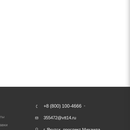
+8 (800) 100-4666
аты
355472@vtt14.ru
авки
г. Якутск, проспект Михаила