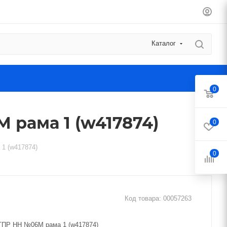
Каталог
0
рама 1 (w417874)
0
1 (w417874)
0
Код товара:
00057263
ТПР НН №06М рама 1 (w417874)