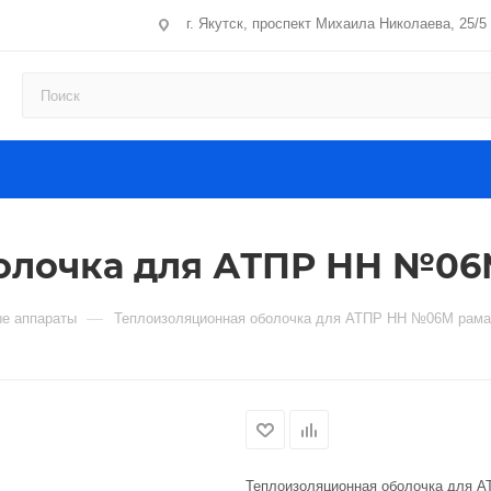
г. Якутск, проспект Михаила Николаева, 25/5
лочка для АТПР НН №06М 
—
е аппараты
Теплоизоляционная оболочка для АТПР НН №06М рама 
Теплоизоляционная оболочка для А