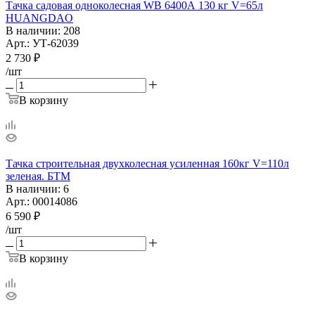
Тачка садовая одноколесная WB 6400А 130 кг V=65л
HUANGDAO
В наличии
: 208
Арт.: УТ-62039
2 730
₽
/шт
В корзину
Тачка строительная двухколесная усиленная 160кг V=110л
зеленая. БТМ
В наличии
: 6
Арт.: 00014086
6 590
₽
/шт
В корзину