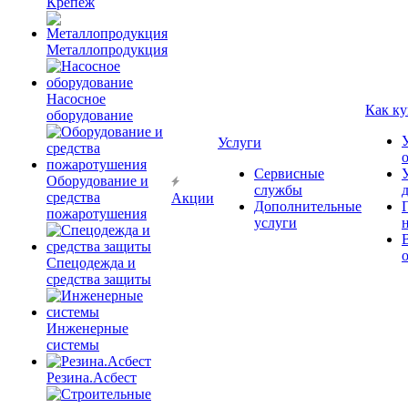
Крепёж
Металлопродукция
Насосное
Как ку
оборудование
Услуги
Сервисные
Оборудование и
службы
средства
Акции
Дополнительные
пожаротушения
услуги
Спецодежда и
средства защиты
Инженерные
системы
Резина.Асбест