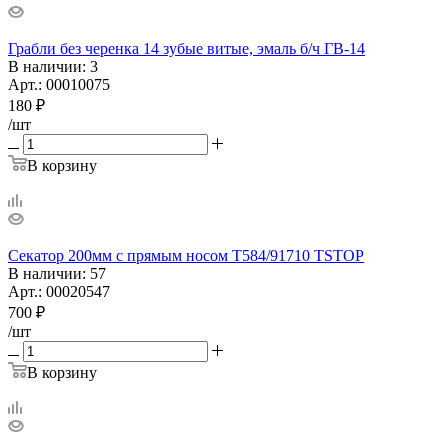
Грабли без черенка 14 зубые витые, эмаль б/ч ГВ-14
В наличии
: 3
Арт.: 00010075
180
₽
/шт
В корзину
Секатор 200мм с прямым носом T584/91710 TSTOP
В наличии
: 57
Арт.: 00020547
700
₽
/шт
В корзину