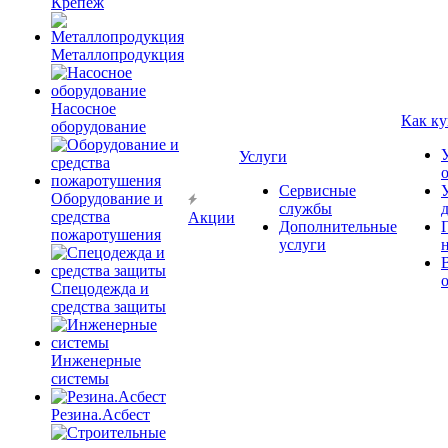
Крепёж
Металлопродукция
Насосное
Как ку
оборудование
Услуги
Сервисные
Оборудование и
службы
средства
Акции
Дополнительные
пожаротушения
услуги
Спецодежда и
средства защиты
Инженерные
системы
Резина.Асбест