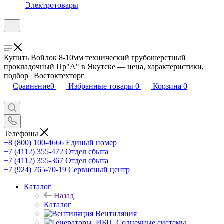
Электротовары
Купить Войлок 8-10мм технический грубошерстный
прокладочный Пр"А" в Якутске — цена, характеристики,
подбор | Востоктехторг
Сравнение
0
Избранные товары
0
Корзина
0
Телефоны
+8 (800) 100-4666
Единый номер
+7 (4112) 355-472
Отдел сбыта
+7 (4112) 355-367
Отдел сбыта
+7 (924) 765-70-19
Сервисный центр
Каталог
Назад
Каталог
Вентиляция