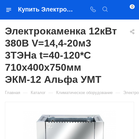
0
Купить Электрокаменка 12кВт 380В V=14,4-20м3 3ТЭНа t=40-120*С 710х400х750мм ЭКМ-12 Альфа УМТ в Якутске — цена, характеристики, подбор | Востоктехторг
Электрокаменка 12кВт
380В V=14,4-20м3
3ТЭНа t=40-120*С
710х400х750мм
ЭКМ-12 Альфа УМТ
—
—
—
Главная
Каталог
Климатическое оборудование
Электро