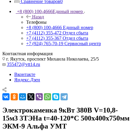
Сравнение товаров
0
+8 (800) 100-4666
Единый номер
Назад
Телефоны
+8 (800) 100-4666
Единый номер
+7 (4112) 355-472
Отдел сбыта
+7 (4112) 355-367
Отдел сбыта
+7 (924) 765-70-19
Сервисный центр
Контактная информация
г. Якутск, проспект Михаила Николаева, 25/5
355472@vtt14.ru
Вконтакте
Яндекс.Дзен
Электрокаменка 9кВт 380В V=10,8-
15м3 3ТЭНа t=40-120*С 500х400х750мм
ЭКМ-9 Альфа УМТ