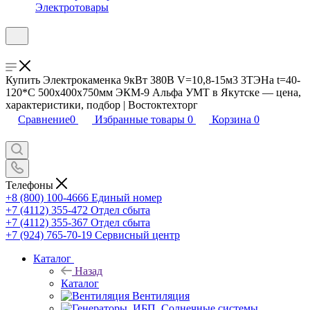
Электротовары
Купить Электрокаменка 9кВт 380В V=10,8-15м3 3ТЭНа t=40-
120*С 500х400х750мм ЭКМ-9 Альфа УМТ в Якутске — цена,
характеристики, подбор | Востоктехторг
Сравнение
0
Избранные товары
0
Корзина
0
Телефоны
+8 (800) 100-4666
Единый номер
+7 (4112) 355-472
Отдел сбыта
+7 (4112) 355-367
Отдел сбыта
+7 (924) 765-70-19
Сервисный центр
Каталог
Назад
Каталог
Вентиляция