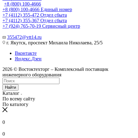
+8 (800) 100-4666
+8 (800) 100-4666
Единый номер
+7 (4112) 355-472
Отдел сбыта
+7 (4112) 355-367
Отдел сбыта
+7 (924) 765-70-19
Сервисный центр
355472@vtt14.ru
г. Якутск, проспект Михаила Николаева, 25/5
Вконтакте
Яндекс.Дзен
2026 © Востоктехторг – Комплексный поставщик
инженерного оборудования
Найти
Каталог
По всему сайту
По каталогу
0
0