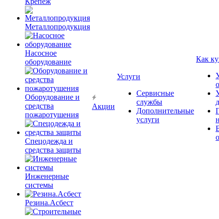
Крепёж
Металлопродукция
Насосное
Как ку
оборудование
Услуги
Сервисные
Оборудование и
службы
средства
Акции
Дополнительные
пожаротушения
услуги
Спецодежда и
средства защиты
Инженерные
системы
Резина.Асбест