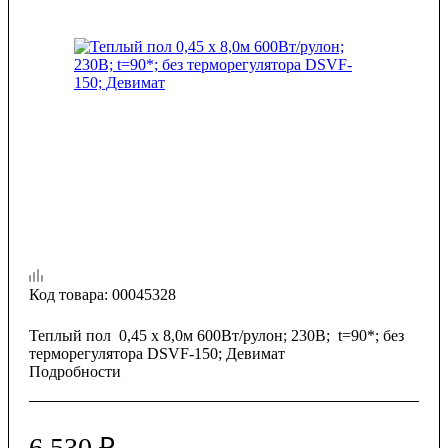
Код товара:
00045328
Теплый пол 0,45 х 8,0м 600Вт/рулон; 230В; t=90*; без
терморегулятора DSVF-150; Девимат
Подробности
6 530
₽