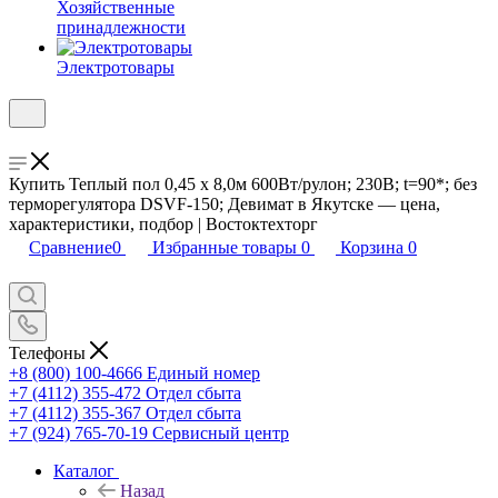
Хозяйственные
принадлежности
Электротовары
Купить Теплый пол 0,45 х 8,0м 600Вт/рулон; 230В; t=90*; без
терморегулятора DSVF-150; Девимат в Якутске — цена,
характеристики, подбор | Востоктехторг
Сравнение
0
Избранные товары
0
Корзина
0
Телефоны
+8 (800) 100-4666
Единый номер
+7 (4112) 355-472
Отдел сбыта
+7 (4112) 355-367
Отдел сбыта
+7 (924) 765-70-19
Сервисный центр
Каталог
Назад