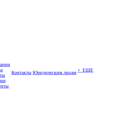
пании
да
+ ЕЩЕ
Контакты
Юридическим лицам
кты
зии
енты