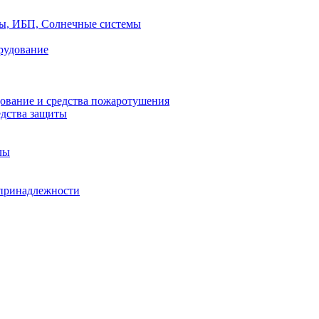
ры, ИБП, Солнечные системы
рудование
ование и средства пожаротушения
едства защиты
лы
принадлежности