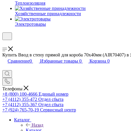
Теплоизоляция
Хозяйственные принадлежности
Электротовары
Купить Ввод в стену прямой для короба 70х40мм (AIR70407) в 
Сравнение
0
Избранные товары
0
Корзина
0
Телефоны
+8 (800) 100-4666
Единый номер
+7 (4112) 355-472
Отдел сбыта
+7 (4112) 355-367
Отдел сбыта
+7 (924) 765-70-19
Сервисный центр
Каталог
Назад
Каталог