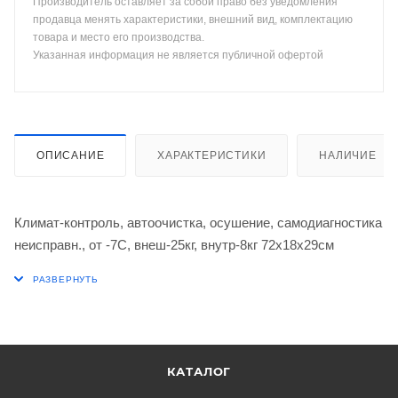
Производитель оставляет за собой право без уведомления
продавца менять характеристики, внешний вид, комплектацию
товара и место его производства.
Указанная информация не является публичной офертой
ОПИСАНИЕ
ХАРАКТЕРИСТИКИ
НАЛИЧИЕ
Климат-контроль, автоочистка, осушение, самодиагностика
неисправн., от -7С, внеш-25кг, внутр-8кг 72х18х29см
КАТАЛОГ