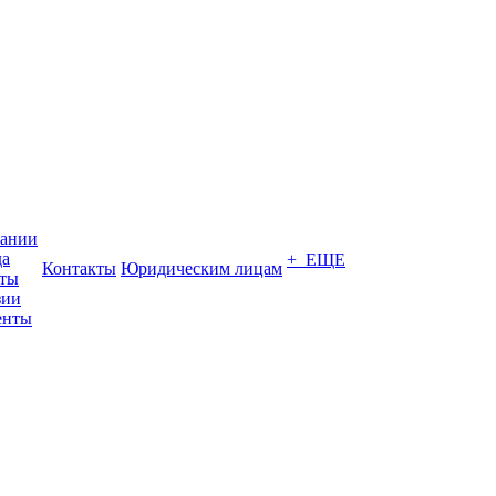
пании
да
+ ЕЩЕ
Контакты
Юридическим лицам
кты
зии
енты