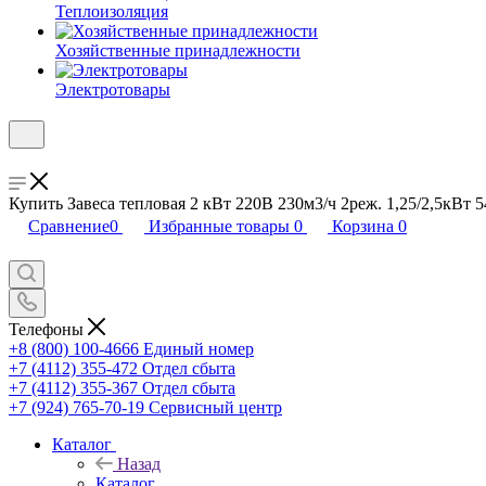
Теплоизоляция
Хозяйственные принадлежности
Электротовары
Купить Завеса тепловая 2 кВт 220В 230м3/ч 2реж. 1,25/2,5кВт
Сравнение
0
Избранные товары
0
Корзина
0
Телефоны
+8 (800) 100-4666
Единый номер
+7 (4112) 355-472
Отдел сбыта
+7 (4112) 355-367
Отдел сбыта
+7 (924) 765-70-19
Сервисный центр
Каталог
Назад
Каталог