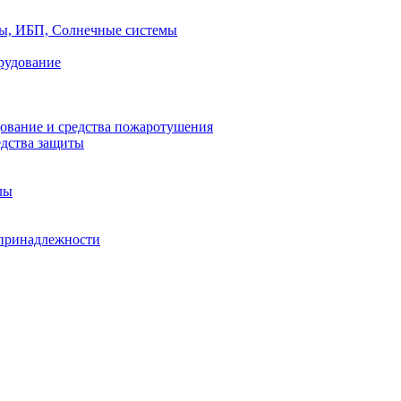
ры, ИБП, Солнечные системы
рудование
ование и средства пожаротушения
едства защиты
лы
принадлежности