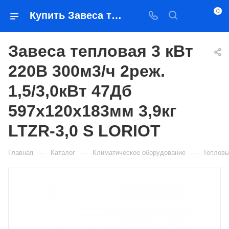
0
Купить Завеса тепловая 3 кВт 220В 300м3/ч 2реж. 1,5/3,0кВт 47Дб 597х120х183мм 3,9кг LTZR-3,0 S LORIOT в Якутске — цена, характеристики, подбор | Востоктехторг
Завеса тепловая 3 кВт
220В 300м3/ч 2реж.
1,5/3,0кВт 47Дб
597х120х183мм 3,9кг
LTZR-3,0 S LORIOT
—
—
—
Главная
Каталог
Климатическое оборудование
Тепловы