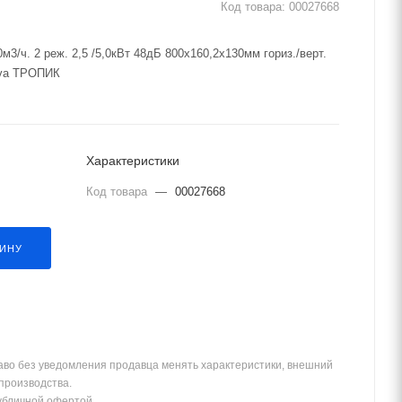
Код товара:
00027668
3/ч. 2 реж. 2,5 /5,0кВт 48дБ 800х160,2х130мм гориз./верт.
ova ТРОПИК
Характеристики
Код товара
—
00027668
ЗИНУ
аво без уведомления продавца менять характеристики, внешний
 производства.
убличной офертой