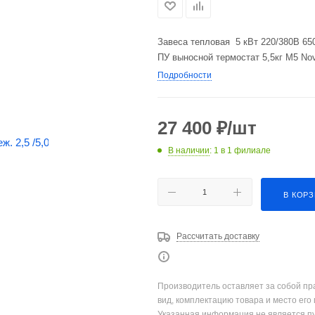
Завеса тепловая 5 кВт 220/380В 650м
ПУ выносной термостат 5,5кг М5 N
Подробности
27 400
₽
/шт
В наличии
: 1
в 1 филиале
В КОР
Рассчитать доставку
Производитель оставляет за собой пр
вид, комплектацию товара и место его
Указанная информация не является п