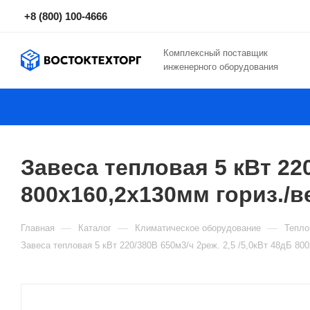
+8 (800) 100-4666
Комплексный поставщик
инженерного оборудования
Завеса тепловая 5 кВт 220
800х160,2х130мм гориз./в
—
—
—
Главная
Каталог
Климатическое оборудование
Тепло
Завеса тепловая 5 кВт 220/380В 650м3/ч 2реж. 2,5 /5,0кВт 48дБ 80