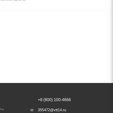
+8 (800) 100-4666
аты
355472@vtt14.ru