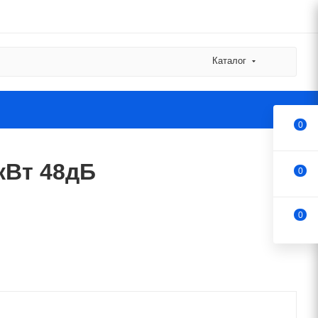
Каталог
0
0кВт 48дБ
0
0