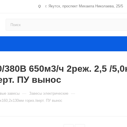
г. Якутск, проспект Михаила Николаева, 25/5
/380В 650м3/ч 2реж. 2,5 /5,
ерт. ПУ вынос
—
—
вые завесы
Завесы электрические
0х160,2х130мм гориз./верт. ПУ вынос