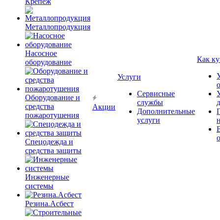
Крепёж
Металлопродукция
Насосное
Как ку
оборудование
Услуги
Сервисные
Оборудование и
службы
средства
Акции
Дополнительные
пожаротушения
услуги
Спецодежда и
средства защиты
Инженерные
системы
Резина.Асбест