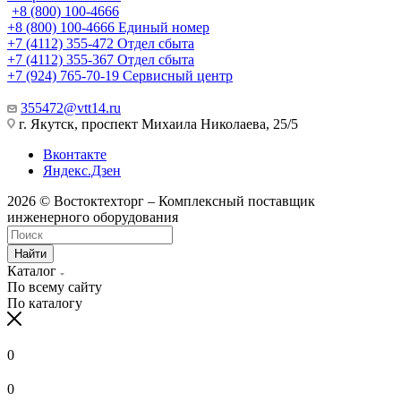
+8 (800) 100-4666
+8 (800) 100-4666
Единый номер
+7 (4112) 355-472
Отдел сбыта
+7 (4112) 355-367
Отдел сбыта
+7 (924) 765-70-19
Сервисный центр
355472@vtt14.ru
г. Якутск, проспект Михаила Николаева, 25/5
Вконтакте
Яндекс.Дзен
2026 © Востоктехторг – Комплексный поставщик
инженерного оборудования
Найти
Каталог
По всему сайту
По каталогу
0
0