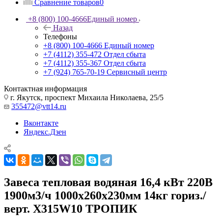
Сравнение товаров
0
+8 (800) 100-4666
Единый номер
Назад
Телефоны
+8 (800) 100-4666
Единый номер
+7 (4112) 355-472
Отдел сбыта
+7 (4112) 355-367
Отдел сбыта
+7 (924) 765-70-19
Сервисный центр
Контактная информация
г. Якутск, проспект Михаила Николаева, 25/5
355472@vtt14.ru
Вконтакте
Яндекс.Дзен
Завеса тепловая водяная 16,4 кВт 220В
1900м3/ч 1000х260х230мм 14кг гориз./
верт. Х315W10 ТРОПИК