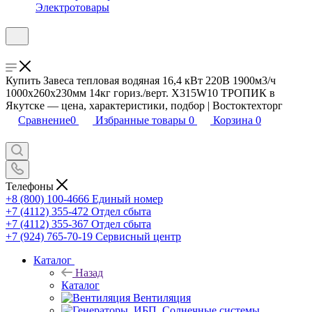
Электротовары
Купить Завеса тепловая водяная 16,4 кВт 220В 1900м3/ч
1000х260х230мм 14кг гориз./верт. Х315W10 ТРОПИК в
Якутске — цена, характеристики, подбор | Востоктехторг
Сравнение
0
Избранные товары
0
Корзина
0
Телефоны
+8 (800) 100-4666
Единый номер
+7 (4112) 355-472
Отдел сбыта
+7 (4112) 355-367
Отдел сбыта
+7 (924) 765-70-19
Сервисный центр
Каталог
Назад
Каталог
Вентиляция