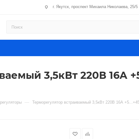
г. Якутск, проспект Михаила Николаева, 25/5
емый 3,5кВт 220В 16А +5..
—
регуляторы
Терморегулятор встраиваемый 3,5кВт 220В 16А +5...+45