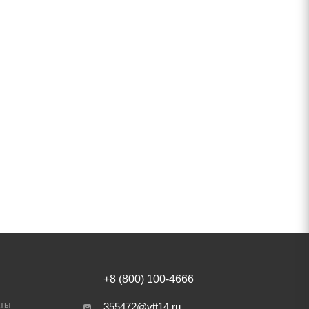
+8 (800) 100-4666
аты
355472@vtt14.ru