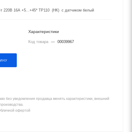
Вт 220В 16А +5...+45* ТР110 (НК) с датчиком белый
Характеристики
Код товара
—
00039967
ЗИНУ
аво без уведомления продавца менять характеристики, внешний
 производства.
убличной офертой