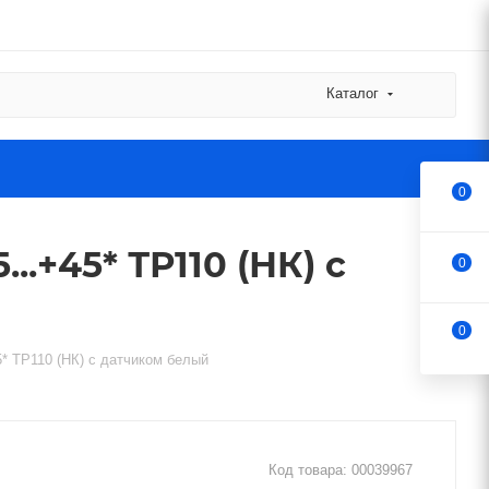
Каталог
0
.+45* ТР110 (НК) с
0
0
* ТР110 (НК) с датчиком белый
Код товара:
00039967